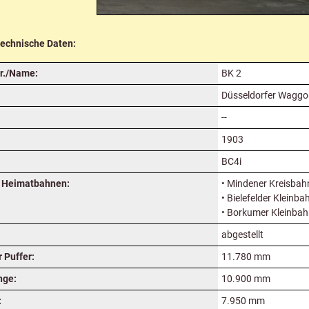
technische Daten:
r./Name:
BK 2
Düsseldorfer Waggon
--
1903
BC4i
 Heimatbahnen:
• Mindener Kreisba
• Bielefelder Kleinb
• Borkumer Kleinbah
abgestellt
 Puffer:
11.780 mm
nge:
10.900 mm
:
7.950 mm