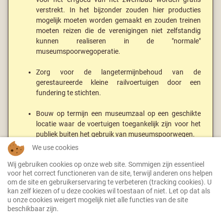
verstrekt. In het bijzonder zouden hier producties
mogelijk moeten worden gemaakt en zouden treinen
moeten reizen die de verenigingen niet zelfstandig
kunnen realiseren in de "normale"
museumspoorwegoperatie.
Zorg voor de langetermijnbehoud van de
gerestaureerde kleine railvoertuigen door een
fundering te stichten.
Bouw op termijn een museumzaal op een geschikte
locatie waar de voertuigen toegankelijk zijn voor het
publiek buiten het gebruik van museumspoorwegen.
We use cookies
Bevorder samenwerking tussen de erfgoed
Wij gebruiken cookies op onze web site. Sommigen zijn essentieel
spoorwegen en ondersteun de clubs in projecten die
voor het correct functioneren van de site, terwijl anderen ons helpen
hun eigen middelen overschrijden.
om de site en gebruikerservaring te verbeteren (tracking cookies). U
kan zelf kiezen of u deze cookies wil toestaan of niet. Let op dat als
u onze cookies weigert mogelijk niet alle functies van de site
beschikbaar zijn.
Kleinbaan Service is lid van VDMT e. V.