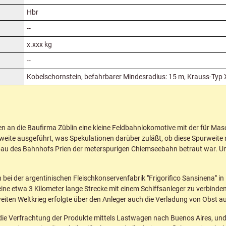
Hbr
--
x.xxx kg
--
Kobelschornstein, befahrbarer Mindesradius: 15 m, Krauss-Typ 
n an die Baufirma Züblin eine kleine Feldbahnlokomotive mit der für Ma
ite ausgeführt, was Spekulationen darüber zuläßt, ob diese Spurweite 
Umbau des Bahnhofs Prien der meterspurigen Chiemseebahn betraut war. U
h bei der argentinischen Fleischkonservenfabrik "Frigorifico Sansinena" in
 eine etwa 3 Kilometer lange Strecke mit einem Schiffsanleger zu verbind
iten Weltkrieg erfolgte über den Anleger auch die Verladung von Obst a
e die Verfrachtung der Produkte mittels Lastwagen nach Buenos Aires, un