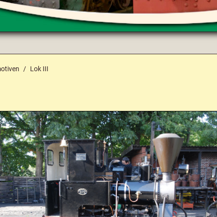
otiven
Lok III