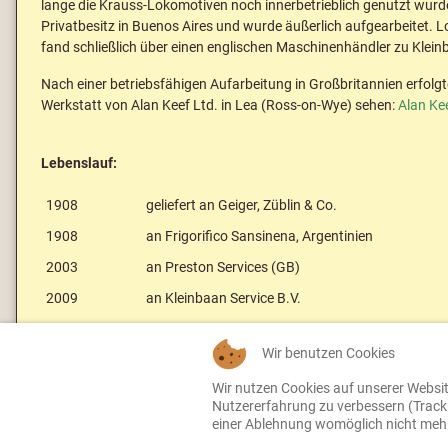
lange die Krauss-Lokomotiven noch innerbetrieblich genutzt wurden.
Privatbesitz in Buenos Aires und wurde äußerlich aufgearbeitet. L
fand schließlich über einen englischen Maschinenhändler zu Klein
Nach einer betriebsfähigen Aufarbeitung in Großbritannien erfolg
Werkstatt von Alan Keef Ltd. in Lea (Ross-on-Wye) sehen:
Alan Ke
Lebenslauf:
1908
geliefert an Geiger, Züblin & Co.
1908
an Frigorifico Sansinena, Argentinien
2003
an Preston Services (GB)
2009
an Kleinbaan Service B.V.
Wir benutzen Cookies
Zurück zur Fahrzeugübersicht
Wir nutzen Cookies auf unserer Website
Nutzererfahrung zu verbessern (Tracki
einer Ablehnung womöglich nicht mehr 